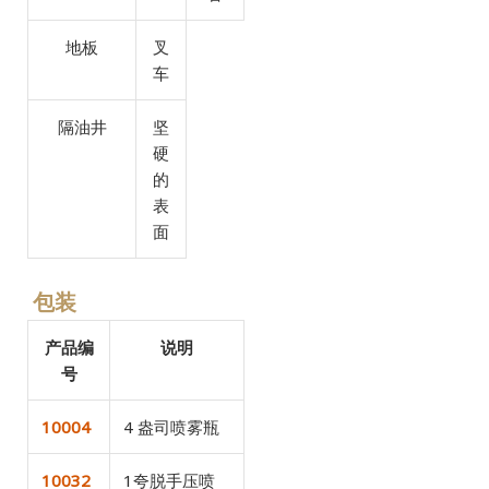
地板
叉
车
隔油井
坚
硬
的
表
面
包装
产品编
说明
号
10004
4 盎司喷雾瓶
10032
1夸脱手压喷