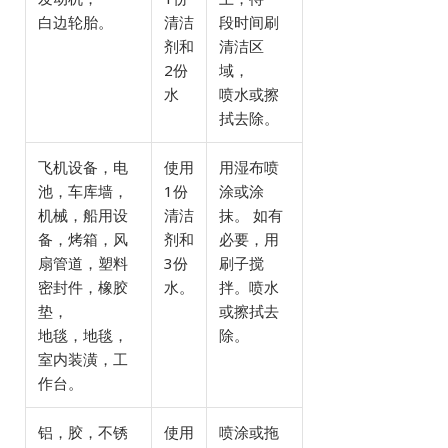
白边轮胎。
清洁
段时间刷
剂和
清洁区
2份
域，
水
喷水或擦
拭去除。
飞机设备，电
使用
用湿布喷
池，车库墙，
1份
涂或涂
机械，船用设
清洁
抹。 如有
备，烤箱，风
剂和
必要，用
扇管道，塑料
3份
刷子搅
密封件，橡胶
水。
拌。喷水
垫，
或擦拭去
地毯，地毯，
除。
室内装潢，工
作台。
铝，胶，不锈
使用
喷涂或拖