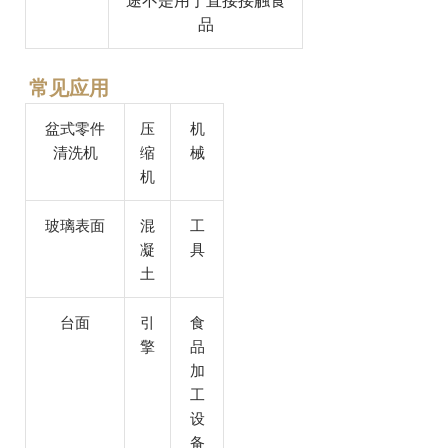
品
常见应用
盆式零件
压
机
清洗机
缩
械
机
玻璃表面
混
工
凝
具
土
台面
引
食
擎
品
加
工
设
备