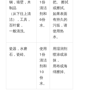
钢，墙壁，木
1份
把。 擦拭
制品
清洁
或擦拭。
（从下往上清
剂和
如果表面
洁），工具，
6份
有持久的
百叶窗，
水。
污垢，请
一般清洗。
使用热
水。
瓷器，水磨
使用
用湿润剂
石，瓷砖。
1份
喷涂或涂
清洁
抹，
剂和
用布或海
10
绵擦掉。
份
水。