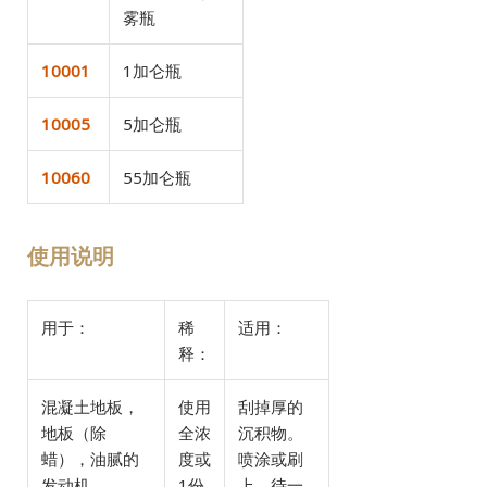
雾瓶
10001
1加仑瓶
10005
5加仑瓶
10060
55加仑瓶
使用说明
用于：
稀
适用：
释：
混凝土地板，
使用
刮掉厚的
地板（除
全浓
沉积物。
蜡），油腻的
度或
喷涂或刷
发动机，
1份
上，待一